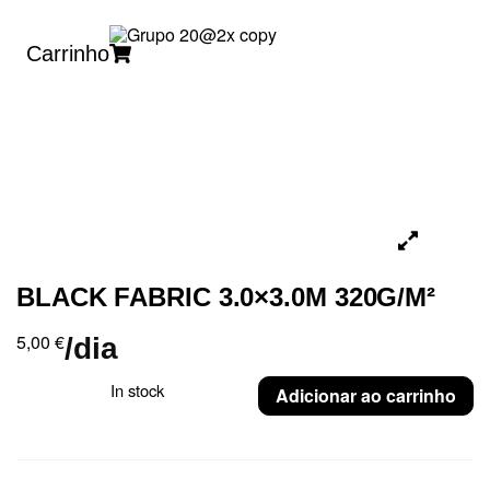
Carrinho
BLACK FABRIC 3.0×3.0M 320G/M²
5,00
€
/dia
In stock
Adicionar ao carrinho