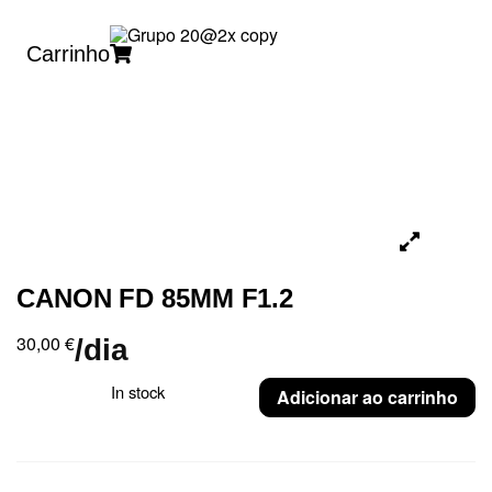
Carrinho
CANON FD 85MM F1.2
30,00
€
/dia
In stock
Adicionar ao carrinho