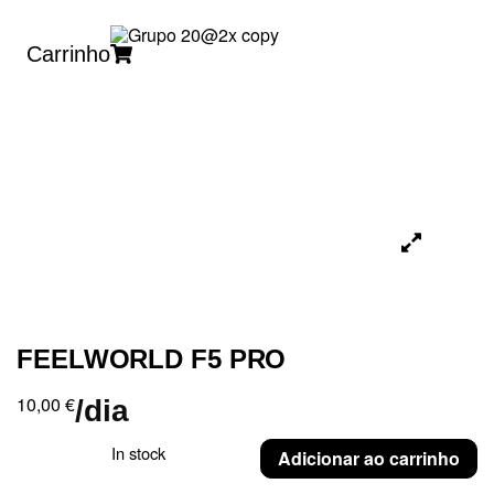
Carrinho
FEELWORLD F5 PRO
10,00
€
/dia
In stock
Adicionar ao carrinho