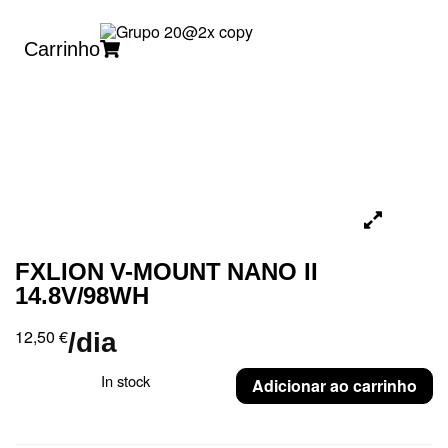
Carrinho
FXLION V-MOUNT NANO II
14.8V/98WH
12,50
€
/dia
In stock
Adicionar ao carrinho