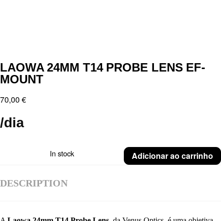
LAOWA 24MM T14 PROBE LENS EF-
MOUNT
70,00
€
/dia
In stock
Adicionar ao carrinho
DESCRIPTION
A
Laowa 24mm T14 Probe Lens
, da
Venus Optics
, é uma objetiva