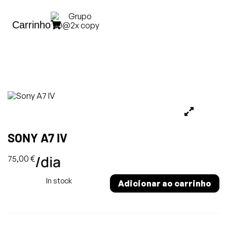
Carrinho
SONY A7 IV
/dia
75,00
€
In stock
Adicionar ao carrinho
Alternative: